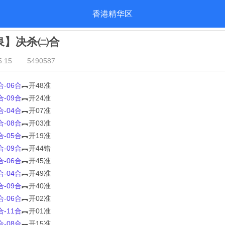
香港精华区
九泉】决杀㈡合
:15
5490587
合-06合
︻开48准
合-09合
︻开24准
合-04合
︻开07准
合-08合
︻开03准
合-05合
︻开19准
合-09合
︻开44错
合-06合
︻开45准
合-04合
︻开49准
合-09合
︻开40准
合-06合
︻开02准
合-11合
︻开01准
合-08合
︻开15准