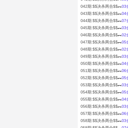
042期:$$决杀两合$$︻
03
043期:$$决杀两合$$︻
04
044期:$$决杀两合$$︻
07
045期:$$决杀两合$$︻
03
046期:$$决杀两合$$︻
02
047期:$$决杀两合$$︻
05
048期:$$决杀两合$$︻
02
049期:$$决杀两合$$︻
03
050期:$$决杀两合$$︻
04
051期:$$决杀两合$$︻
06
052期:$$决杀两合$$︻
05
053期:$$决杀两合$$︻
03
054期:$$决杀两合$$︻
05
055期:$$决杀两合$$︻
04
056期:$$决杀两合$$︻
03
057期:$$决杀两合$$︻
06
058期:$$决杀两合$$︻
03
059期:$$决杀两合$$︻
07