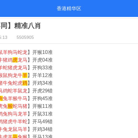
香港精华区
不同】精准八肖
:13
5505905
鼠羊狗马蛇龙
】开猴10准
牛猪鸡
虎
龙马
】开虎04准
羊蛇猪虎龙马
】开狗33准
猴鼠狗龙牛
羊
】开羊12准
猪牛兔蛇虎
鸡
】开鸡34准
马鸡蛇羊鼠龙
】开虎29错
狗
兔羊猴牛马
】开狗45准
虎兔
猴
蛇马猪
】开猴11准
鸡兔狗马龙羊
】开鼠31准
鸡猪虎牛羊蛇
】开马49错
牛兔龙鼠马羊
】开鸡34错
牛虎羊
马
兔猴
】开马13准