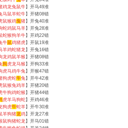
猪鸡龙兔鼠牛
】开马49准
兔马鼠羊蛇牛
】开猪08错
虎鼠猴鸡
兔
猪
】开兔40准
狗蛇鸡鼠马羊
】开兔28准
鼠蛇猴狗羊牛
】开鸡22错
兔牛
鼠
鸡猪虎
】开鼠19准
马羊鸡蛇猪龙
】开兔16错
狗龙鸡鼠羊猴
】开猪08错
兔
狗
虎龙马猴
】开狗33准
狗虎马鸡牛兔
】开猴47错
猪狗虎蛇
牛
兔
】开牛42准
虎鼠猴兔鸡羊
】开猪20错
虎牛狗鸡蛇猴
】开猪44错
鸡
虎羊马狗蛇
】开鸡46准
龙狗虎
牛
蛇羊
】开牛30准
鼠羊狗猪
龙
鸡
】开龙27准
猴鼠狗猪蛇龙
】开马01错