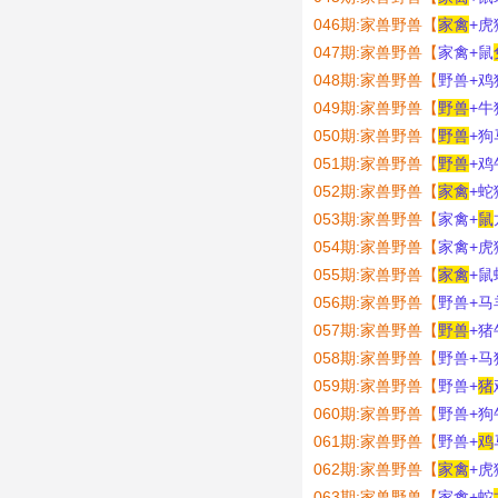
046期:家兽野兽【
家禽
+虎
047期:家兽野兽【
家禽+鼠
048期:家兽野兽【
野兽+鸡
049期:家兽野兽【
野兽
+牛
050期:家兽野兽【
野兽
+狗
051期:家兽野兽【
野兽
+鸡
052期:家兽野兽【
家禽
+蛇
053期:家兽野兽【
家禽+
鼠
054期:家兽野兽【
家禽+虎
055期:家兽野兽【
家禽
+鼠
056期:家兽野兽【
野兽+马
057期:家兽野兽【
野兽
+猪
058期:家兽野兽【
野兽+马
059期:家兽野兽【
野兽+
猪
060期:家兽野兽【
野兽+狗
061期:家兽野兽【
野兽+
鸡
062期:家兽野兽【
家禽
+虎
063期:家兽野兽【
家禽+蛇