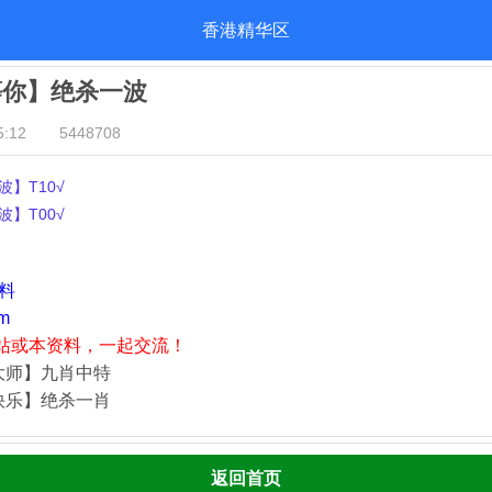
香港精华区
等你】绝杀一波
:12
5448708
】T10√
】T00√
资料
m
站或本资料，一起交流！
大师】九肖中特
快乐】绝杀一肖
返回首页