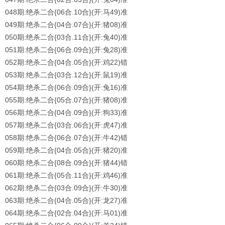
048期:绝杀二合{06合.10合}(开:马49)准
049期:绝杀二合{04合.07合}(开:猪08)准
050期:绝杀二合{03合.11合}(开:兔40)准
051期:绝杀二合{06合.09合}(开:兔28)准
052期:绝杀二合{04合.05合}(开:鸡22)错
053期:绝杀二合{03合.12合}(开:鼠19)准
054期:绝杀二合{06合.09合}(开:兔16)准
055期:绝杀二合{05合.07合}(开:猪08)准
056期:绝杀二合{04合.09合}(开:狗33)准
057期:绝杀二合{03合.06合}(开:虎47)准
058期:绝杀二合{06合.07合}(开:牛42)错
059期:绝杀二合{04合.05合}(开:猪20)准
060期:绝杀二合{08合.09合}(开:猪44)错
061期:绝杀二合{05合.11合}(开:鸡46)准
062期:绝杀二合{03合.09合}(开:牛30)准
063期:绝杀二合{04合.05合}(开:龙27)准
064期:绝杀二合{02合.04合}(开:马01)准