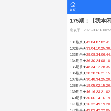
首页
175期：【我本
发表于：2025-03-16 00:55
131期杀★
43.04.07.02.41
132期杀★
33.04.10.25.38
133期杀★
29.08.34.06.44
134期杀★
36.30.24.08.10
135期杀★
48.34.12.28.35
136期杀★
38.28.26.21.15
137期杀★
30.48.34.25.28
138期杀★
19.05.02.15.26
139期杀★
46.16.23.21.02
140期杀★
30.06.14.16.19
141期杀★
16.32.49.19.20
142期杀★
49.03.42.22.05