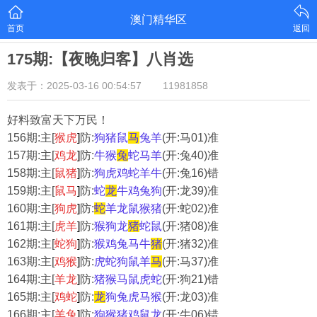
澳门精华区
首页
返回
175期:【夜晚归客】八肖选
发表于：2025-03-16 00:54:57
11981858
好料致富天下万民！
156期:主[
猴虎
]
防:
狗
猪
鼠
马
兔羊
(开:马01)准
157期:主[
鸡龙
]
防:
牛猴
兔
蛇马羊
(开:兔40)准
158期:主[
鼠猪
]
防:
狗虎鸡蛇羊牛
(开:兔16)错
159期:主[
鼠马
]
防:
蛇
龙
牛鸡兔狗
(开:龙39)准
160期:主[
狗虎
]
防:
蛇
羊龙鼠猴猪
(开:蛇02)准
161期:主[
虎羊
]
防:
猴狗龙
猪
蛇鼠
(开:猪08)准
162期:主[
蛇狗
]
防:
猴鸡兔马牛
猪
(开:猪32)准
163期:主[
鸡猴
]
防:
虎蛇狗鼠羊
马
(开:马37)准
164期:主[
羊龙
]
防:
猪猴马鼠虎蛇
(开:狗21)错
165期:主[
鸡蛇
]
防:
龙
狗兔虎马猴
(开:龙03)准
166期:主[
羊兔
]
防:
狗猴猪鸡鼠龙
(开:牛06)错