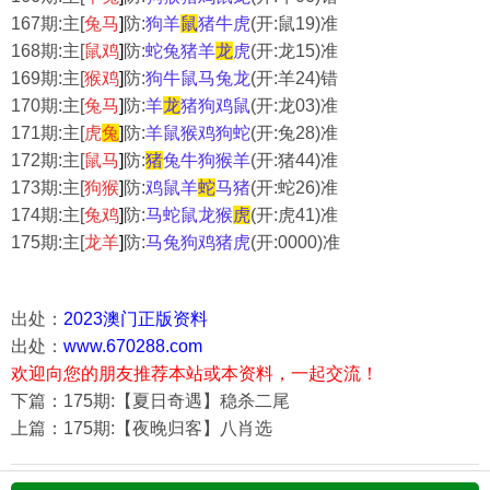
167期:主[
兔马
]
防:
狗羊
鼠
猪牛虎
(开:鼠19)准
168期:主[
鼠鸡
]
防:
蛇兔猪羊
龙
虎
(开:龙15)准
169期:主[
猴鸡
]
防:
狗牛鼠马兔龙
(开:羊24)错
170期:主[
兔马
]
防:
羊
龙
猪狗鸡鼠
(开:龙03)准
171期:主[
虎
兔
]
防:
羊鼠猴鸡狗蛇
(开:兔28)准
172期:主[
鼠马
]
防:
猪
兔牛狗猴羊
(开:猪44)准
173期:主[
狗猴
]
防:
鸡鼠羊
蛇
马猪
(开:蛇26)准
174期:主[
兔鸡
]
防:
马蛇鼠龙猴
虎
(开:虎41)准
175期:主[
龙羊
]
防:
马兔狗鸡猪虎
(开:0000)准
出处：
2023澳门正版资料
出处：
www.670288.com
欢迎向您的朋友推荐本站或本资料，一起交流！
下篇：175期:【夏日奇遇】稳杀二尾
上篇：175期:【夜晚归客】八肖选