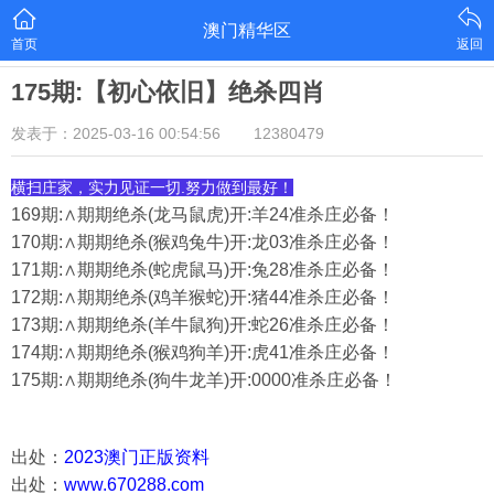
澳门精华区
首页
返回
175期:【初心依旧】绝杀四肖
发表于：2025-03-16 00:54:56
12380479
横扫庄家，实力见证一切.努力做到最好！
169期:∧期期绝杀(龙马鼠虎)开:羊24准杀庄必备
！
170期:∧期期绝杀(猴鸡兔牛)开:龙03准杀庄必备
！
171期:∧期期绝杀(蛇虎鼠马)开:兔28准杀庄必备
！
172期:∧期期绝杀(鸡羊猴蛇)开:猪44准杀庄必备
！
173期:∧期期绝杀(羊牛鼠狗)开:蛇26准杀庄必备
！
174期:∧期期绝杀(猴鸡狗羊)开:虎41准杀庄必备
！
175期:∧期期绝杀(狗牛龙羊)开:0000准杀庄必备
！
出处：
2023澳门正版资料
出处：
www.670288.com