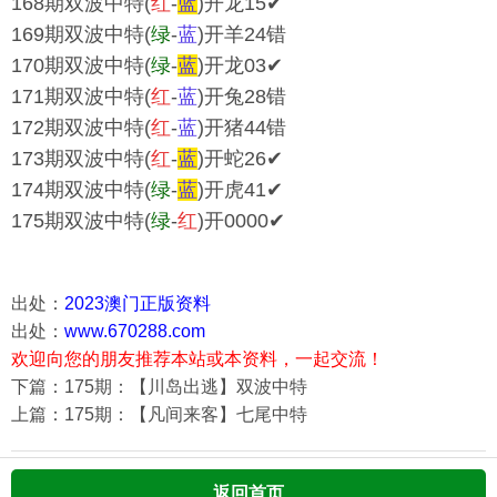
168期双波中特(
红
-
蓝
)开龙15✔
169期双波中特(
绿
-
蓝
)开羊24错
170期双波中特(
绿
-
蓝
)开龙03✔
171期双波中特(
红
-
蓝
)开兔28错
172期双波中特(
红
-
蓝
)开猪44错
173期双波中特(
红
-
蓝
)开蛇26✔
174期双波中特(
绿
-
蓝
)开虎41✔
175期双波中特(
绿
-
红
)开0000✔
出处：
2023澳门正版资料
出处：
www.670288.com
欢迎向您的朋友推荐本站或本资料，一起交流！
下篇：175期：【川岛出逃】双波中特
上篇：175期：【凡间来客】七尾中特
返回首页