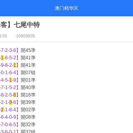
澳门精华区
来客】七尾中特
:55
10809835
-7-2-3-6】
開45準
-
1
-6-5-2】
開41準
9-8-2-
1
】
開41準
-0-1-6-4】
開07错
-
4
-5-
1
-9】
開01準
-7-1-5-2】
開40準
8-2-5-
6
】
開16準
2-1-
9
-6】
開39準
-
2
-1-8-4】
開02準
-6-4-0-9】
開08準
-7-0-6-5】
開32準
-3-6-0-1】
開37错