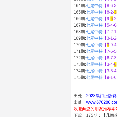
164期:
七尾中特
【8-6-3
165期:
七尾中特
【8-2-
3
166期:
七尾中特
【9-
6
-2
167期:
七尾中特
【5-4-0-
168期:
七尾中特
【
7-2-
1
169期:
七尾中特
【3-1-2-
170期:
七尾中特
【
3
-9-
171期:
七尾中特
【7-6-5-
172期:
七尾中特
【6-7-3
173期:
七尾中特
【3-4-
6
174期:
七尾中特
【3-5-4
175期:
七尾中特
【9-1-6
出处：
2023澳门正版
出处：
www.670288.co
欢迎向您的朋友推荐本
下篇：175期：【凡间