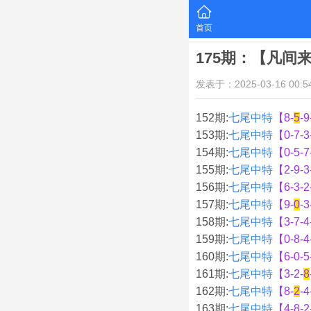
首页
175期：【凡间
发表于：2025-03-16 00:54
152期:
七尾中特
【8-
5
-9
153期:
七尾中特
【0-7-3
154期:
七尾中特
【0-5-7-
155期:
七尾中特
【2-9-3
156期:
七尾中特
【6-3-2
157期:
七尾中特
【9-
0
-3
158期:
七尾中特
【3-7-4-
159期:
七尾中特
【0-8-4-
160期:
七尾中特
【6-0-5
161期:
七尾中特
【3-2-
8
162期:
七尾中特
【8-
2
-4
163期:
七尾中特
【4-8-2